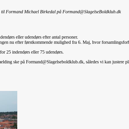
tes til Formand Michael Birkedal på Formand@SlagelseBoldklub.dk
endørs eller udendørs efter antal personer.
ngen nu efter førstkommende mulighed fra 6. Maj, hvor forsamlingsfor
 for 25 indendørs eller 75 udendørs.
lmelding ske på Formand@Slagelseboldklub.dk, således vi kan justere plac