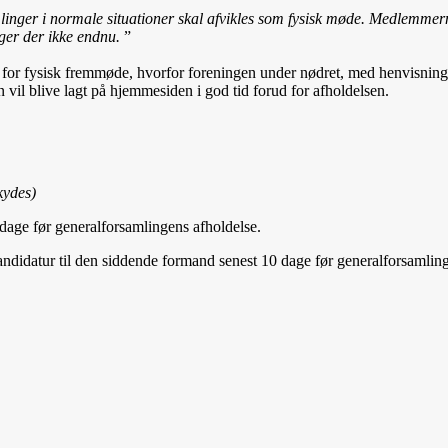
nger i normale situationer skal afvikles som fysisk møde. Medlemmerne 
gger der ikke endnu.
”
for fysisk fremmøde, hvorfor foreningen under nødret, med henvisning
 vil blive lagt på hjemmesiden i god tid forud for afholdelsen.
kydes)
dage før generalforsamlingens afholdelse.
andidatur til den siddende formand senest 10 dage før generalforsamlin