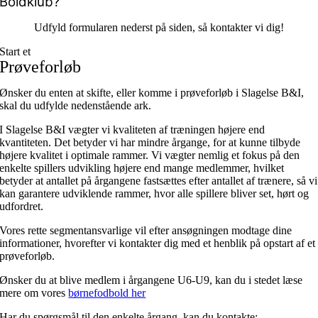
Boldklub?
Udfyld formularen nederst på siden, så kontakter vi dig!
Start et
Prøveforløb
Ønsker du enten at skifte, eller komme i prøveforløb i Slagelse B&I,
skal du udfylde nedenstående ark.
I Slagelse B&I vægter vi kvaliteten af træningen højere end
kvantiteten. Det betyder vi har mindre årgange, for at kunne tilbyde
højere kvalitet i optimale rammer. Vi vægter nemlig et fokus på den
enkelte spillers udvikling højere end mange medlemmer, hvilket
betyder at antallet på årgangene fastsættes efter antallet af trænere, så vi
kan garantere udviklende rammer, hvor alle spillere bliver set, hørt og
udfordret.
Vores rette segmentansvarlige vil efter ansøgningen modtage dine
informationer, hvorefter vi kontakter dig med et henblik på opstart af et
prøveforløb.
Ønsker du at blive medlem i årgangene U6-U9, kan du i stedet læse
mere om vores
børnefodbold her
Har du spørgsmål til den enkelte årgang, kan du kontakte: