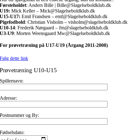
Førsteholdet
: Anders Bille | Bille@Slagelseboldklub.dk
U19:
Mick Keller – Mick@Slagelseboldklub.dk
U15-U17:
Emil Frandsen – emf@Slagelseboldklub.dk
Pigefodbold
: Christian Visholm – visholm@slagelseboldklub.dk
U10-14
: Frederik Nørgaard – frn@slagelseboldklub.dk
U3-U9
: Morten Weensgaard Mw@Slagelseboldklub.dk
For prøvetræning på U17-U19 (Årgang 2011-2008)
Følg dette link
Prøvetræning U10-U15
Spillernavn:
Adresse:
Postnummer og By:
Fødselsdato: