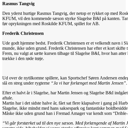
Rasmus Tangvig
Den yderst hurtige Rasmus Tangvig, der netop er rykket op med Rosk
KFUM, vil den kommende sæson styrke Slagelse B&I på kanten. Tan
før oprykningen med Roskilde KFUM, spillet for AB.
Frederik Christensen
Ude godt hjemme bedst. Frederik Christensen er et velkendt navn i Sl
munde, ikke uden grund. Frederik Christensen har efter et kort skifte 
Frem, nu valgt at sætte kursen tilbage til Slagelse B&I, hvor han atter
trække i den røde trøje.
Ud over de nytilkomne spillere, kan Sportschef Søren Andersen ende
slå en streg under rygterne
“Ja vi har forlænget med Martin Jensen”
.
Efter et halvt år i Slagelse, har Martin Jensen og Slagelse B&I indgåe
aftale.
Martin har i det sidste halve år, fået sat flere klapsalver i gang på Ha
Slagelse, ikke mindst med hans saksespark og fantastiske boldbesidde
Måske ikke uden grund han i Fremad Amager var kendt som “Drible
“Vi går forstærket ud til den nye sæson.
Med forlængende af Martin J