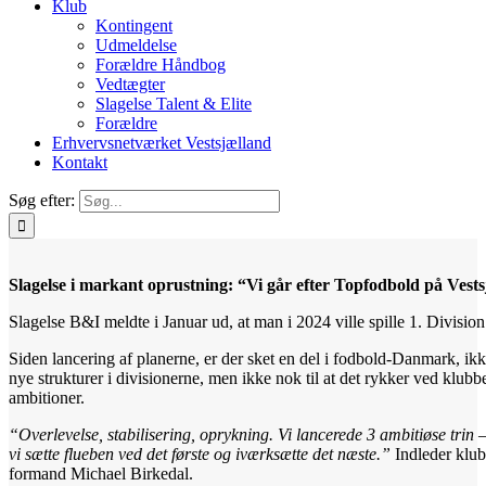
Klub
Kontingent
Udmeldelse
Forældre Håndbog
Vedtægter
Slagelse Talent & Elite
Forældre
Erhvervsnetværket Vestsjælland
Kontakt
Søg efter:
Slagelse i markant oprustning: “Vi går efter Topfodbold på Vest
Slagelse B&I meldte i Januar ud, at man i 2024 ville spille 1. Divisio
Siden lancering af planerne, er der sket en del i fodbold-Danmark, ik
nye strukturer i divisionerne, men ikke nok til at det rykker ved klubb
ambitioner.
“Overlevelse, stabilisering, oprykning. Vi lancerede 3 ambitiøse trin 
vi sætte flueben ved det første og iværksætte det næste.”
Indleder klu
formand Michael Birkedal.