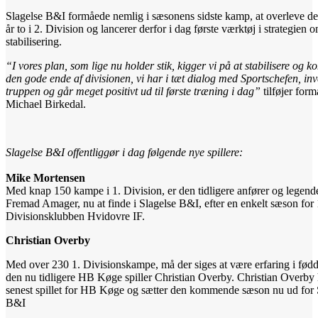
Slagelse B&I formåede nemlig i sæsonens sidste kamp, at overleve de
år to i 2. Division og lancerer derfor i dag første værktøj i strategien 
stabilisering.
“I vores plan, som lige nu holder stik, kigger vi på at stabilisere og 
den gode ende af divisionen, vi har i tæt dialog med Sportschefen, inve
truppen og går meget positivt ud til første træning i dag”
tilføjer for
Michael Birkedal.
Slagelse B&I offentliggør i dag følgende nye spillere:
Mike Mortensen
Med knap 150 kampe i 1. Division, er den tidligere anfører og legend
Fremad Amager, nu at finde i Slagelse B&I, efter en enkelt sæson for 
Divisionsklubben Hvidovre IF.
Christian Overby
Med over 230 1. Divisionskampe, må der siges at være erfaring i fød
den nu tidligere HB Køge spiller Christian Overby. Christian Overby 
senest spillet for HB Køge og sætter den kommende sæson nu ud for 
B&I