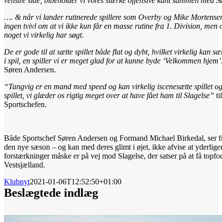
venstre side, bibeholder vi vores stærke offensive kant sammen med S
…. & når vi lander rutinerede spillere som Overby og Mike Mortensen
ingen tvivl om at vi ikke kun får en masse rutine fra 1. Division, men
noget vi virkelig har søgt.
De er gode til at sætte spillet både flat og dybt, hvilket virkelig kan sæt
i spil, en spiller vi er meget glad for at kunne byde ‘Velkommen hjem’
Søren Andersen.
“Tangvig er en mand med speed og kan virkelig iscenesætte spillet og
spillet, vi glæder os rigtig meget over at have fået ham til Slagelse”
ti
Sportschefen.
Både Sportschef Søren Andersen og Formand Michael Birkedal, ser 
den nye sæson – og kan med deres glimt i øjet, ikke afvise at yderlige
forstærkninger måske er på vej mod Slagelse, der satser på at få topf
Vestsjælland.
Klubnyt
2021-01-06T12:52:50+01:00
Beslægtede indlæg