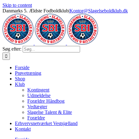
Skip to content
Danmarks 5. Ældste Fodboldklub
|
Kontor@Slagelseboldklub.dk
Søg efter:
Forside
Prøvetræning
Shop
Klub
Kontingent
Udmeldelse
Forældre Håndbog
Vedtægter
Slagelse Talent & Elite
Forældre
Erhvervsnetværket Vestsjælland
Kontakt