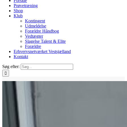
Forside
Prøvetræning
Shop
Klub
Kontingent
Udmeldelse
Forældre Håndbog
Vedtægter
Slagelse Talent & Elite
Forældre
Erhvervsnetværket Vestsjælland
Kontakt
Søg efter: