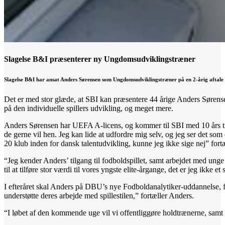
Slagelse B&I præsenterer ny Ungdomsudviklingstræner
Slagelse B&I har ansat Anders Sørensen som Ungdomsudviklingstræner på en 2-årig aftale f
Det er med stor glæde, at SBI kan præsentere 44 årige Anders Sørens
på den individuelle spillers udvikling, og meget mere.
Anders Sørensen har UEFA A-licens, og kommer til SBI med 10 års træne
de gerne vil hen. Jeg kan lide at udfordre mig selv, og jeg ser det so
20 klub inden for dansk talentudvikling, kunne jeg ikke sige nej” fort
“Jeg kender Anders’ tilgang til fodboldspillet, samt arbejdet med un
til at tilføre stor værdi til vores yngste elite-årgange, det er jeg ikke et
I efteråret skal Anders på DBU’s nye Fodboldanalytiker-uddannelse, fo
understøtte deres arbejde med spillestilen,” fortæller Anders.
“I løbet af den kommende uge vil vi offentliggøre holdtrænerne, samt