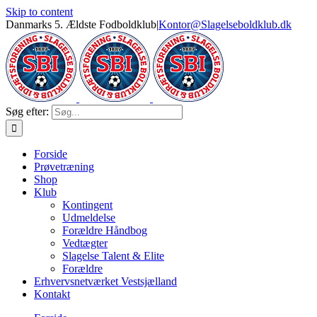
Skip to content
Danmarks 5. Ældste Fodboldklub
|
Kontor@Slagelseboldklub.dk
Søg efter:
Forside
Prøvetræning
Shop
Klub
Kontingent
Udmeldelse
Forældre Håndbog
Vedtægter
Slagelse Talent & Elite
Forældre
Erhvervsnetværket Vestsjælland
Kontakt