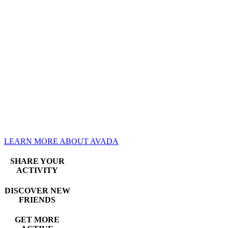
Lorem ipsum dolor sit amet,
consectetur adipisicing elit,
sed do eiusmod tempor
incididunt ut labore et dolore
magna aliqua. Ut enim ad
minim veniam, quis nostrud
exercitation.
LEARN MORE ABOUT AVADA
SHARE YOUR
ACTIVITY
DISCOVER NEW
FRIENDS
GET MORE