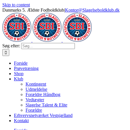
Skip to content
Danmarks 5. Ældste Fodboldklub
|
Kontor@Slagelseboldklub.dk
Søg efter:
Forside
Prøvetræning
Shop
Klub
Kontingent
Udmeldelse
Forældre Håndbog
Vedtægter
Slagelse Talent & Elite
Forældre
Erhvervsnetværket Vestsjælland
Kontakt