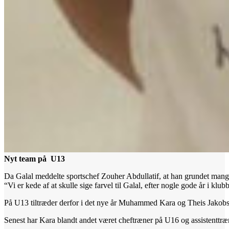
Nyt team på U13
Da Galal meddelte sportschef Zouher Abdullatif, at han grundet manglede
“Vi er kede af at skulle sige farvel til Galal, efter nogle gode år i kl
På U13 tiltræder derfor i det nye år Muhammed Kara og Theis Jakobse
Senest har Kara blandt andet været cheftræner på U16 og assistenttræ