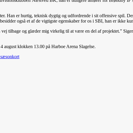
divisionsklubben Næstved BK, han er tidligere anfører for Brøndby IF
er. Han er hurtig, teknisk dygtig og udfordrende i sit offensive spil. Der
besidder også et af de vigtigste egenskaber for os i SBI, han er ikke kun
es vej tilbage og glæder mig virkelig til at være en del af projektet.” Si
 4 august klokken 13.00 på Harboe Arena Slagelse.
 sæsonkort