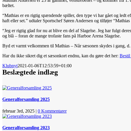
Mathias Andersen er 23 år gammel, venstrebenet – og kommer fra 1. 
bæltet.
“Mathias er en rigtig spændende spiller, den type vi har gået og ledt eft
haft eller set.” udtaler Sportschef Søren Andersen og tilføjer “Mathias 
“Jeg er rigtig glad for nu at blive en del af Slagelse. Jeg har fulgt der
og blå – foran de mange trofaste fans på Harboe Arena Slagelse.
Byd et varmt velkommen til Mathias – Når sæsonen skydes i gang, d.
Har du ikke sikret dig et sæsonkort endnu, kan du gøre det her:
Bestil
Klubnyt
2021-01-06T12:53:59+01:00
Beslægtede indlæg
Generalforsamling 2025
februar 3rd, 2025
|
0 Kommentarer
Generalforsamling 2023