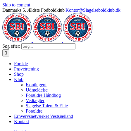
Skip to content
Danmarks 5. Ældste Fodboldklub
|
Kontor@Slagelseboldklub.dk
Søg efter:
Forside
Prøvetræning
Shop
Klub
Kontingent
Udmeldelse
Forældre Håndbog
Vedtægter
Slagelse Talent & Elite
Forældre
Erhvervsnetværket Vestsjælland
Kontakt