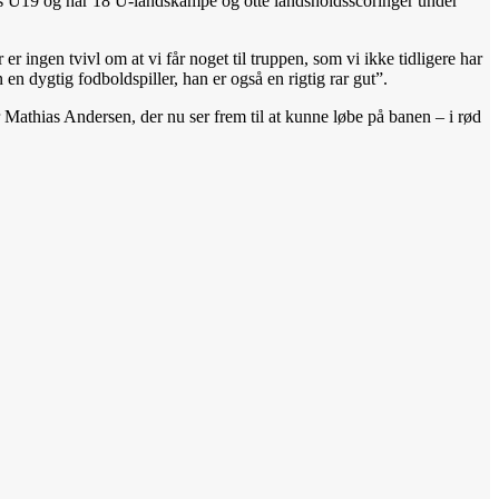
’s U19 og har 18 U-landskampe og otte landsholdsscoringer under
 er ingen tvivl om at vi får noget til truppen, som vi ikke tidligere har
 en dygtig fodboldspiller, han er også en rigtig rar gut”.
ger Mathias Andersen, der nu ser frem til at kunne løbe på banen – i rød