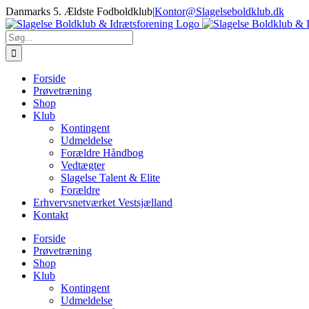
Skip
Danmarks 5. Ældste Fodboldklub
|
Kontor@Slagelseboldklub.dk
to
content
Søg
efter:
Forside
Prøvetræning
Shop
Klub
Kontingent
Udmeldelse
Forældre Håndbog
Vedtægter
Slagelse Talent & Elite
Forældre
Erhvervsnetværket Vestsjælland
Kontakt
Forside
Prøvetræning
Shop
Klub
Kontingent
Udmeldelse