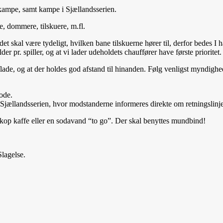
skampe, samt kampe i Sjællandsserien.
, dommere, tilskuere, m.fl.
skal være tydeligt, hvilken bane tilskuerne hører til, derfor bedes I ha
r pr. spiller, og at vi lader udeholdets chauffører have første prioritet.
erflade, og at der holdes god afstand til hinanden. Følg venligst myndi
ode.
ællandsserien, hvor modstanderne informeres direkte om retningslinje
n kop kaffe eller en sodavand “to go”. Der skal benyttes mundbind!
Slagelse.