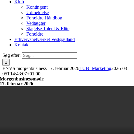
Klub
Kontingent
Udmeldelse
Forældre Håndbog
Vedtægter
Slagelse Talent & Elite
Forældre
Erhvervsnetværket Vestsjælland
Kontakt
Søg efter:
ENVS morgenbusiness 17. februar 2026
LUBI Marketing
2026-03-
05T14:43:07+01:00
Morgenbusinessmøde
17. februar 2026