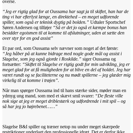
overse.
“Jeg er rigtig glad for at Oussama har sagt ja til skiftet, han har de
ting vi har efterlyst længe, en direktehed – en meget udforende
spiller, som også er teknisk dygtig på bolden.”
Udtaler Sportschef
Søren Andersen og tilføjer
“Så er det jo også et kæmpe bonus han
besidder egoismen til at komme til afslutninger, uden at sætte den
over styr for en god assist”
Et par ord, som Oussama selv nævner som noget af det første:
“Jeg håber på at kunne bidrage med nogle gode mål og assist i
Slagelse, som jeg også gjorde i Roskilde.”
siger Oussama og
fortsætter:
“Skiftet til Slagelse er rigtig godt for min udvikling, jeg er
meget glad for at få muligheden for at blive en del af holdet. Jeg har
været rundt og se faciliteterne og nu mødt spillerne – jeg glæder mig
virkelig til at komme i trøjen”.
Når man spørger Oussama ind til hans stærke sider, møder man en
ydmyg ung mand, som med et skævt smil svarer:
“De fleste ville
nok sige at jeg er meget driblestærk og udfordrende i mit spil – og
så har jeg jo højrebenet……”
Slagelse B&I spiller og træner netop nu under meget skærpede
restriktioner underlagt den professionelle idræt. Det er derfor ikke