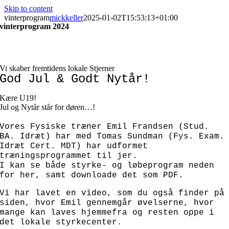
Skip to content
vinterprogram
mickkeller
2025-01-02T15:53:13+01:00
vinterprogram 2024
Vi skaber fremtidens lokale Stjerner
God Jul & Godt Nytår!
Kære U19!
Jul og Nytår står for døren…!
Vores Fysiske træner Emil Frandsen (Stud.
BA. Idræt) har med
Tomas Sundman (Fys. Exam.
Idræt Cert. MDT) har udformet
træningsprogrammet til jer.
I kan se både styrke- og løbeprogram neden
for her, samt downloade det som PDF.
Vi har lavet en video, som du også finder på
siden, hvor Emil gennemgår øvelserne, hvor
mange kan laves hjemmefra og resten oppe i
det lokale styrkecenter.