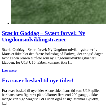
Stærkt Goddag – Svært farvel: Ny
Ungdomsudviklingstræner
Stærkt Goddag - Svært farvel: Ny Ungdomsudviklingstræner 1.
Marts er ikke blot den første forårsdag på Parkvej, det er også dagen
hvor Esben Jensen tiltrådte som ny Ungdomsudviklingstræner i
klubben, for U13-U15. Esben kommer ikke [...]
Læs mere
Fra svær besked til nye tider!
Fra svær besked til nye tider Alene siden hans tid som U19-spiller,
har hans navn figureret på holdkortet flere end 200 gange, - ikke
mange kan sige Slagelse B&I uden også at sige Mathias Bjaldby,
[...]